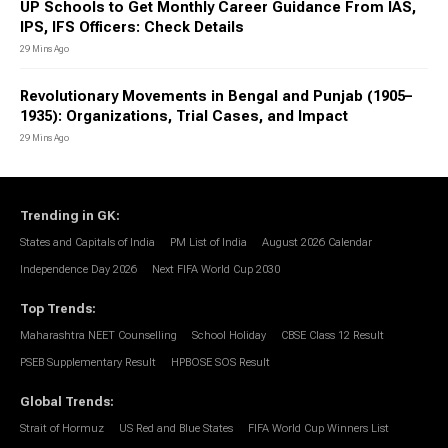
UP Schools to Get Monthly Career Guidance From IAS,
IPS, IFS Officers: Check Details
29 Mins Ago
Revolutionary Movements in Bengal and Punjab (1905–
1935): Organizations, Trial Cases, and Impact
29 Mins Ago
Trending in GK
:
States and Capitals of India
PM List of India
August 2026 Calendar
Independence Day 2026
Next FIFA World Cup 2030
Top Trends
:
Maharashtra NEET Counselling
School Holiday
CBSE Class 12 Result
PSEB Supplementary Result
HPBOSE SOS Result
Global Trends
:
Strait of Hormuz
US Red and Blue States
FIFA World Cup Winners List