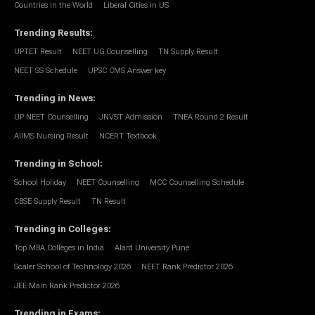
Countries in the World
Liberal Cities in US
Trending Results
:
UPTET Result
NEET UG Counselling
TN Supply Result
NEET SS Schedule
UPSC CMS Answer key
Trending in News
:
UP NEET Counselling
JNVST Admission
TNEA Round 2 Result
AIIMS Nursing Result
NCERT Textbook
Trending in School
:
School Holiday
NEET Counselling
MCC Counselling Schedule
CBSE Supply Result
TN Result
Trending in Colleges
:
Top MBA Colleges in India
Alard University Pune
Scaler School of Technology 2026
NEET Rank Predictor 2026
JEE Main Rank Predictor 2026
Trending in Exams
: