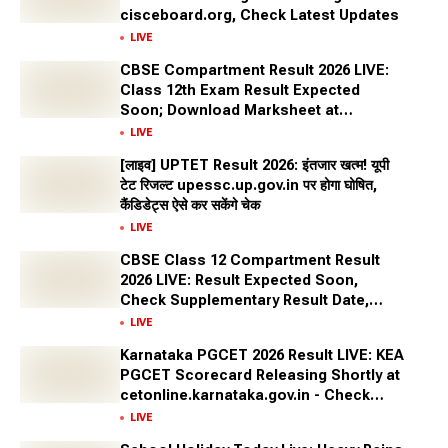
cisceboard.org, Check Latest Updates
LIVE
CBSE Compartment Result 2026 LIVE:
Class 12th Exam Result Expected
Soon; Download Marksheet at
cbseresults.nic.in, Digilocker
LIVE
[लाइव] UPTET Result 2026: इंतजार खत्म! यूपी
टेट रिजल्ट upessc.up.gov.in पर होगा घोषित,
कैंडिडेट्स ऐसे कर सकेंगे चेक
LIVE
CBSE Class 12 Compartment Result
2026 LIVE: Result Expected Soon,
Check Supplementary Result Date,
Marksheet Direct Link at cbse.gov.in
LIVE
Karnataka PGCET 2026 Result LIVE: KEA
PGCET Scorecard Releasing Shortly at
cetonline.karnataka.gov.in - Check
Expected Date and More
LIVE