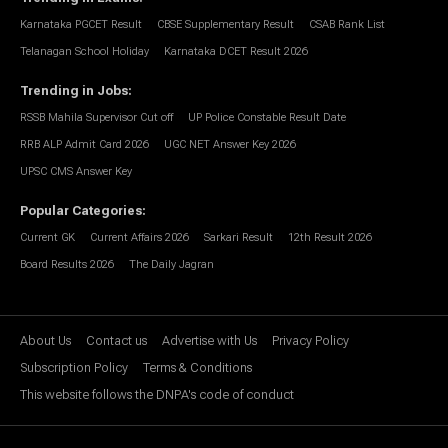
Karnataka PGCET Result
CBSE Supplementary Result
CSAB Rank List
Telanagan School Holiday
Karnataka DCET Result 2026
Trending in Jobs
:
RSSB Mahila Supervisor Cut off
UP Police Constable Result Date
RRB ALP Admit Card 2026
UGC NET Answer Key 2026
UPSC CMS Answer Key
Popular Categories
:
Current GK
Current Affairs 2026
Sarkari Result
12th Result 2026
Board Results 2026
The Daily Jagran
About Us
Contact us
Advertise with Us
Privacy Policy
Subscription Policy
Terms & Conditions
This website follows the DNPA's code of conduct