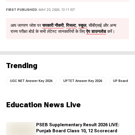
to her work. She has previously held content writing and
Public Relations roles at Genesis BCW and Dainik
FIRST PUBLISHED:
MAY 20, 2026, 13:11 IST
Bhaskar, experiences that have sharpened her ability to
craft impactful, audience-first content across diverse
आप जागरण जोश पर
सरकारी नौकरी
,
रिजल्ट
,
स्कूल
, सीबीएसई और अन्य
formats. She can be reached at
राज्य परीक्षा बोर्ड के सभी लेटेस्ट जानकारियों के लिए
ऐप डाउनलोड
करें।
akshara.verma@jagrannewmedia.com.
Trending
UGC NET Answer Key 2026
UPTET Answer Key 2026
UP Board Scru
Education News Live
PSEB Supplementary Result 2026 LIVE:
Punjab Board Class 10, 12 Scorecard