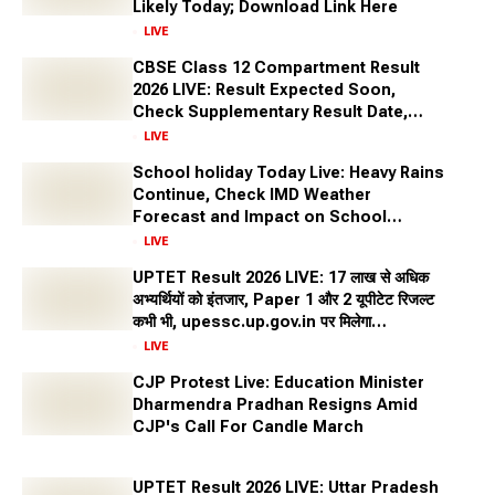
Likely Today; Download Link Here
LIVE
CBSE Class 12 Compartment Result
2026 LIVE: Result Expected Soon,
Check Supplementary Result Date,
Marksheet Direct Link at cbse.gov.in
LIVE
School holiday Today Live: Heavy Rains
Continue, Check IMD Weather
Forecast and Impact on School
Closures Across States
LIVE
UPTET Result 2026 LIVE: 17 लाख से अधिक
अभ्यर्थियों को इंतजार, Paper 1 और 2 यूपीटेट रिजल्ट
कभी भी, upessc.up.gov.in पर मिलेगा
Scorecard Link
LIVE
CJP Protest Live: Education Minister
Dharmendra Pradhan Resigns Amid
CJP's Call For Candle March
UPTET Result 2026 LIVE: Uttar Pradesh