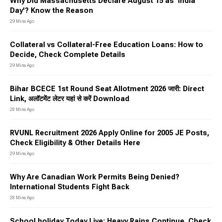
Why Did Massachusetts Declare August 15 as 'India
Day'? Know the Reason
29 Mins Ago
Collateral vs Collateral-Free Education Loans: How to
Decide, Check Complete Details
29 Mins Ago
Bihar BCECE 1st Round Seat Allotment 2026 जारी: Direct
Link, अलॉटमेंट लेटर यहां से करें Download
28 Mins Ago
RVUNL Recruitment 2026 Apply Online for 2005 JE Posts,
Check Eligibility & Other Details Here
29 Mins Ago
Why Are Canadian Work Permits Being Denied?
International Students Fight Back
28 Mins Ago
School holiday Today Live: Heavy Rains Continue, Check