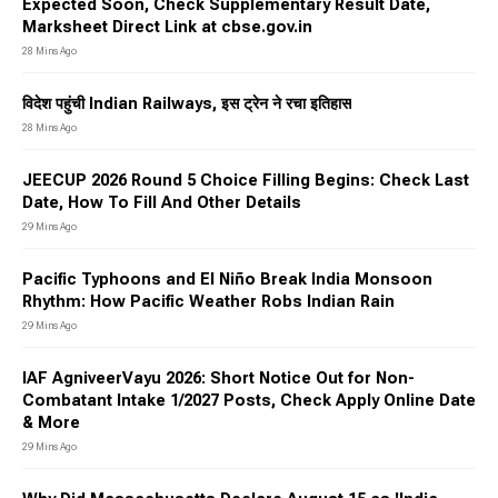
Expected Soon, Check Supplementary Result Date,
Marksheet Direct Link at cbse.gov.in
28 Mins Ago
विदेश पहुंची Indian Railways, इस ट्रेन ने रचा इतिहास
28 Mins Ago
JEECUP 2026 Round 5 Choice Filling Begins: Check Last
Date, How To Fill And Other Details
29 Mins Ago
Pacific Typhoons and El Niño Break India Monsoon
Rhythm: How Pacific Weather Robs Indian Rain
29 Mins Ago
IAF AgniveerVayu 2026: Short Notice Out for Non-
Combatant Intake 1/2027 Posts, Check Apply Online Date
& More
29 Mins Ago