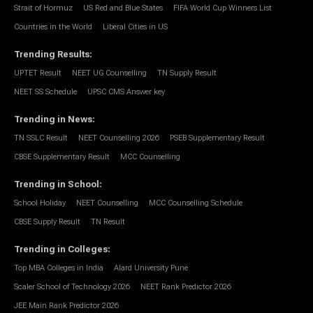
Strait of Hormuz
US Red and Blue States
FIFA World Cup Winners List
Countries in the World
Liberal Cities in US
Trending Results
:
UPTET Result
NEET UG Counselling
TN Supply Result
NEET SS Schedule
UPSC CMS Answer key
Trending in News
:
TN SSLC Result
NEET Counselling 2026
PSEB Supplementary Result
CBSE Supplementary Result
MCC Counselling
Trending in School
:
School Holiday
NEET Counselling
MCC Counselling Schedule
CBSE Supply Result
TN Result
Trending in Colleges
:
Top MBA Colleges in India
Alard University Pune
Scaler School of Technology 2026
NEET Rank Predictor 2026
JEE Main Rank Predictor 2026