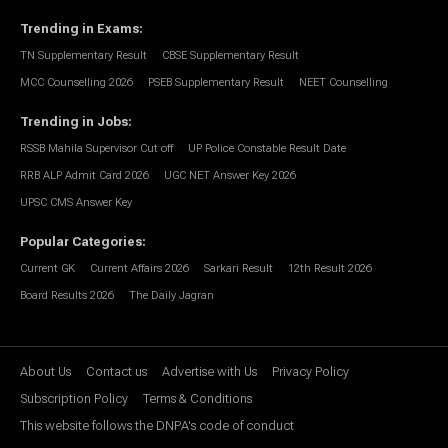
Trending in Exams
:
TN Supplementary Result
CBSE Supplementary Result
MCC Counselling 2026
PSEB Supplementary Result
NEET Counselling
Trending in Jobs
:
RSSB Mahila Supervisor Cut off
UP Police Constable Result Date
RRB ALP Admit Card 2026
UGC NET Answer Key 2026
UPSC CMS Answer Key
Popular Categories
:
Current GK
Current Affairs 2026
Sarkari Result
12th Result 2026
Board Results 2026
The Daily Jagran
About Us
Contact us
Advertise with Us
Privacy Policy
Subscription Policy
Terms & Conditions
This website follows the DNPA's code of conduct