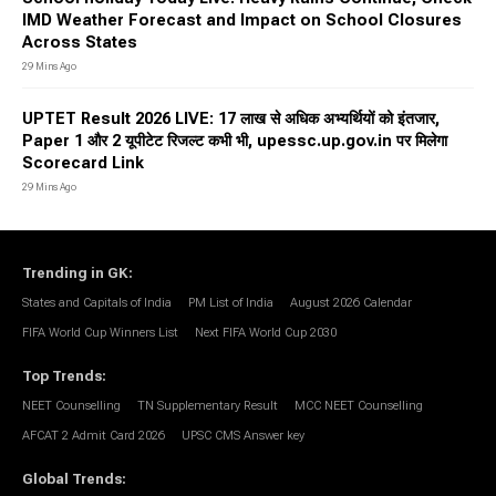
IMD Weather Forecast and Impact on School Closures
Across States
29 Mins Ago
UPTET Result 2026 LIVE: 17 लाख से अधिक अभ्यर्थियों को इंतजार,
Paper 1 और 2 यूपीटेट रिजल्ट कभी भी, upessc.up.gov.in पर मिलेगा
Scorecard Link
29 Mins Ago
Trending in GK
:
States and Capitals of India
PM List of India
August 2026 Calendar
FIFA World Cup Winners List
Next FIFA World Cup 2030
Top Trends
:
NEET Counselling
TN Supplementary Result
MCC NEET Counselling
AFCAT 2 Admit Card 2026
UPSC CMS Answer key
Global Trends
: