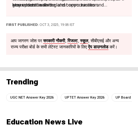
government sectors.
keen interest in writing and communication.
stay updated with the latest opportunities and
examination developments. Her goal is to deliver content
that not only informs but also empowers and inspires
readers to achieve their academic and career aspirations.
FIRST PUBLISHED:
OCT 3, 2025, 19:06 IST
आप जागरण जोश पर
सरकारी नौकरी
,
रिजल्ट
,
स्कूल
, सीबीएसई और अन्य
राज्य परीक्षा बोर्ड के सभी लेटेस्ट जानकारियों के लिए
ऐप डाउनलोड
करें।
Trending
UGC NET Answer Key 2026
UPTET Answer Key 2026
UP Board Scru
Education News Live