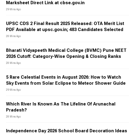
Marksheet Direct Link at cbse.gov.in
29 Mins Ago
UPSC CDS 2 Final Result 2025 Released: OTA Merit List
PDF Available at upsc.gov.in; 483 Candidates Selected
28 Mins Ago
Bharati Vidyapeeth Medical College (BVMC) Pune NEET
2026 Cutoff: Category-Wise Opening & Closing Ranks
28 Mins Ago
5 Rare Celestial Events in August 2026: How to Watch
Sky Events from Solar Eclipse to Meteor Shower Guide
29 Mins Ago
Which River Is Known As The Lifeline Of Arunachal
Pradesh?
28 Mins Ago
Independence Day 2026 School Board Decoration Ideas