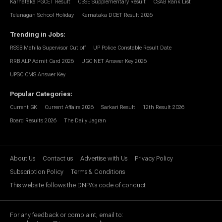
Karnataka PGCET Result
CBSE Supplementary Result
CSAB Rank List
Telanagan School Holiday
Karnataka DCET Result 2026
Trending in Jobs
:
RSSB Mahila Supervisor Cut off
UP Police Constable Result Date
RRB ALP Admit Card 2026
UGC NET Answer Key 2026
UPSC CMS Answer Key
Popular Categories
:
Current GK
Current Affairs 2026
Sarkari Result
12th Result 2026
Board Results 2026
The Daily Jagran
About Us
Contact us
Advertise with Us
Privacy Policy
Subscription Policy
Terms & Conditions
This website follows the DNPA's code of conduct
For any feedback or complaint, email to: