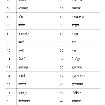
5
आजमगढ़
31
लखनऊ
6
बाँदा
32
महाराजगंज
7
बलिया
33
मैनपुरी
8
शाहजहांपुर
34
मथुरा
9
बरेली
35
मऊ
10
बस्ती
36
मेरठ
11
बिजनौर
37
मिर्जापुर
12
बुलंदशहर
38
मुरादाबाद
13
चंदौली
39
मुजफ्फरनगर
14
देवरिया
40
प्रयागराज
15
फतेहपुर
41
पीलीभीत
16
फिरोजाबाद
42
रायबरेली