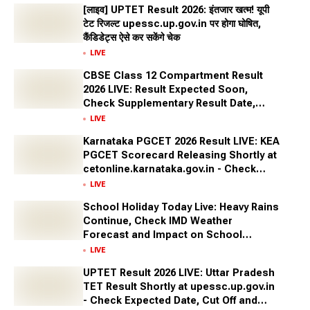
[लाइव] UPTET Result 2026: इंतजार खत्म! यूपी
टेट रिजल्ट upessc.up.gov.in पर होगा घोषित,
कैंडिडेट्स ऐसे कर सकेंगे चेक
LIVE
CBSE Class 12 Compartment Result
2026 LIVE: Result Expected Soon,
Check Supplementary Result Date,
Marksheet Direct Link at cbse.gov.in
LIVE
Karnataka PGCET 2026 Result LIVE: KEA
PGCET Scorecard Releasing Shortly at
cetonline.karnataka.gov.in - Check
Expected Date and More
LIVE
School Holiday Today Live: Heavy Rains
Continue, Check IMD Weather
Forecast and Impact on School
Closures Across States
LIVE
UPTET Result 2026 LIVE: Uttar Pradesh
TET Result Shortly at upessc.up.gov.in
- Check Expected Date, Cut Off and