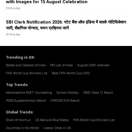
with Images for 15 August Celebration
29 Mins Ago
SBI Clerk Notification 2026: स्टेट बैंक ऑफ इंडिया में क्लर्क नोटिफिकेशन
जारी, शैक्षणिक योग्यता, चयन प्रक्रिया जानें
28 Mins Ago
Trending in GK
:
States and Capitals of India
PM List of India
August 2026 Calendar
FIFA World Cup Winners List
Next FIFA World Cup 2030
Top Trends
:
Maharashtra NEET Counselling
School Holiday
CBSE Class 12 Result
PSEB Supplementary Result
HPBOSE SOS Result
Global Trends
:
Strait of Hormuz
US Red and Blue States
FIFA World Cup Winners List
Countries in the World
Liberal Cities in US